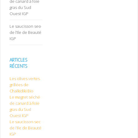
de canard à foie
gras du Sud
Ouest IGP
Le saucisson sec
de l’Ile de Beauté
IGP
ARTICLES
RÉCENTS
Les olives vertes
grillées de
Chalkidiki Bio
Le magret séché
de canard à foie
gras du Sud
Ouest IGP
Le saucisson sec
de l’Ile de Beauté
IGP