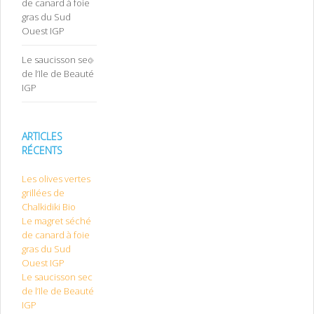
de canard à foie
gras du Sud
Ouest IGP
Le saucisson sec
de l’Ile de Beauté
IGP
ARTICLES
RÉCENTS
Les olives vertes
grillées de
Chalkidiki Bio
Le magret séché
de canard à foie
gras du Sud
Ouest IGP
Le saucisson sec
de l’Ile de Beauté
IGP