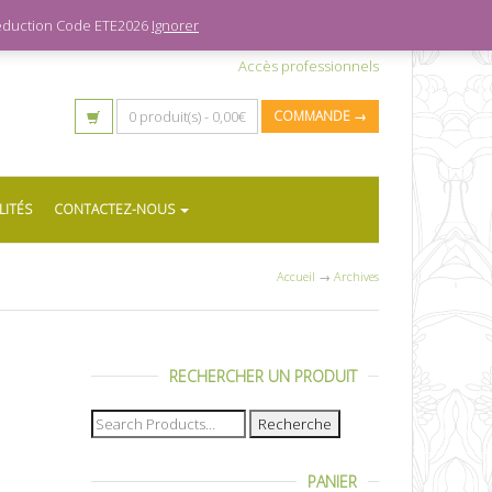
 réduction Code ETE2026
Ignorer
Accès professionnels
0 produit(s) -
0,00
€
COMMANDE →
LITÉS
CONTACTEZ-NOUS
Accueil
→
Archives
RECHERCHER UN PRODUIT
Recherche
pour :
PANIER