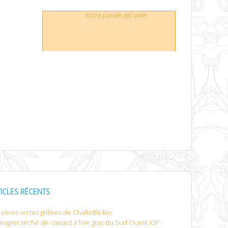
Votre panier est vide.
TICLES RÉCENTS
olives vertes grillées de Chalkidiki Bio
magret séché de canard à foie gras du Sud Ouest IGP