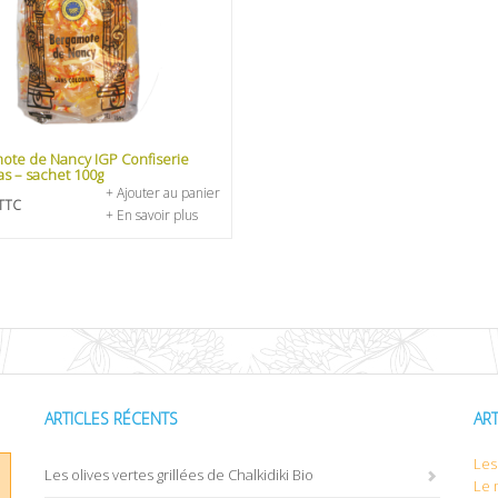
ote de Nancy IGP Confiserie
as – sachet 100g
+ Ajouter au panier
TTC
+ En savoir plus
ARTICLES RÉCENTS
AR
Les 
Les olives vertes grillées de Chalkidiki Bio
Le 