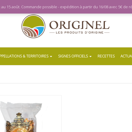
let au 15 août. Commande possible - expédition à partir du 16/08 avec 5€ de
PPELLATIONS & TERRITOIRES
SIGNES OFFICIELS
RECETTES
ACTUA