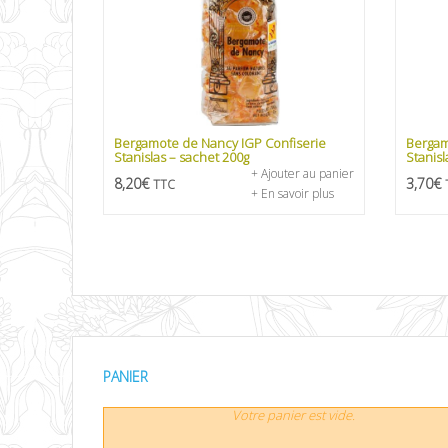
Bergamote de Nancy IGP Confiserie
Bergam
Stanislas – sachet 200g
Stanisl
+ Ajouter au panier
8,20
€
3,70
€
TTC
+ En savoir plus
PANIER
Votre panier est vide.