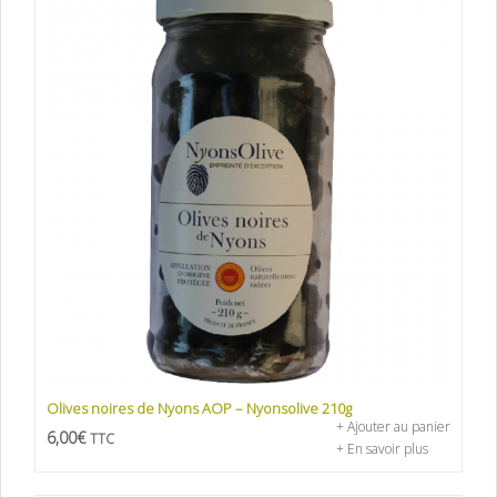
Olives noires de Nyons AOP – Nyonsolive 210g
+ Ajouter au panier
6,00
€
TTC
+ En savoir plus