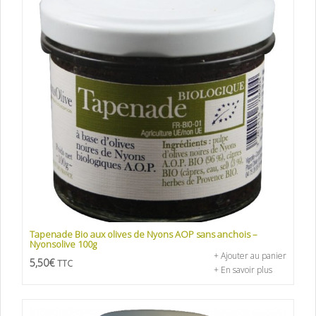
Tapenade Bio aux olives de Nyons AOP sans anchois –
Nyonsolive 100g
+ Ajouter au panier
5,50
€
TTC
+ En savoir plus