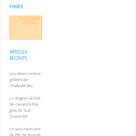
PANIER
Votre panier
est vide.
ARTICLES
RÉCENTS
Les olives vertes
grillées de
Chalkidiki Bio
Le magret séché
de canard à foie
gras du Sud
Ouest IGP
Le saucisson sec
de l’Ile de Beauté