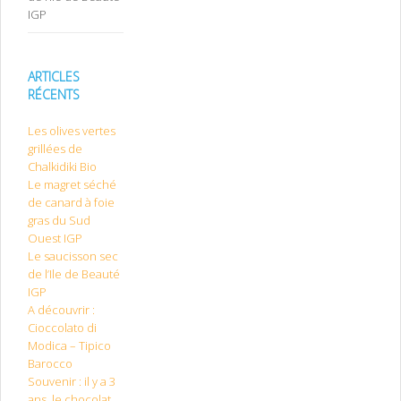
IGP
ARTICLES
RÉCENTS
Les olives vertes
grillées de
Chalkidiki Bio
Le magret séché
de canard à foie
gras du Sud
Ouest IGP
Le saucisson sec
de l’Ile de Beauté
IGP
A découvrir :
Cioccolato di
Modica – Tipico
Barocco
Souvenir : il y a 3
ans, le chocolat