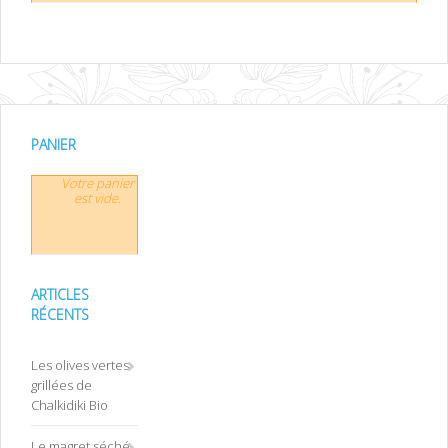
PANIER
Votre panier
est vide.
ARTICLES
RÉCENTS
Les olives vertes
grillées de
Chalkidiki Bio
Le magret séché