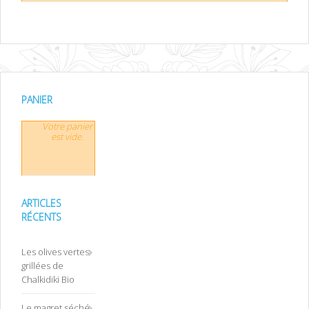
PANIER
Votre panier
est vide.
ARTICLES
RÉCENTS
Les olives vertes
grillées de
Chalkidiki Bio
Le magret séché