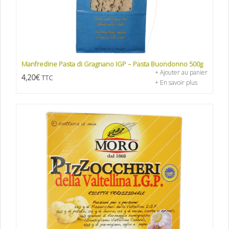
Manfredine Pasta di Gragnano IGP – Pasta Buondonno 500g
+ Ajouter au panier
4,20
€
TTC
+ En savoir plus