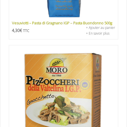
Vesuviotti – Pasta di Gragnano IGP – Pasta Buondonno 500g
+ Ajouter au panier
4,30
€
TTC
+ En savoir plus