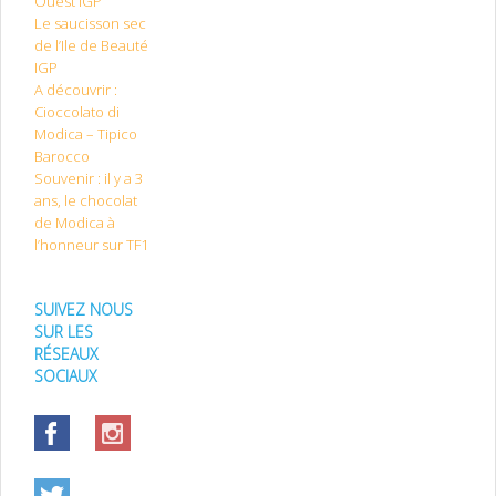
Ouest IGP
Le saucisson sec
de l’Ile de Beauté
IGP
A découvrir :
Cioccolato di
Modica – Tipico
Barocco
Souvenir : il y a 3
ans, le chocolat
de Modica à
l’honneur sur TF1
SUIVEZ NOUS
SUR LES
RÉSEAUX
SOCIAUX