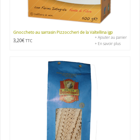
Gnoccheto au sarrasin Pizzoccheri de la Valtellina igp
+ Ajouter au panier
3,20
€
TTC
+ En savoir plus