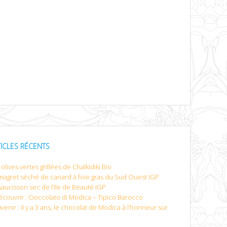
TICLES RÉCENTS
olives vertes grillées de Chalkidiki Bio
magret séché de canard à foie gras du Sud Ouest IGP
saucisson sec de l’Ile de Beauté IGP
écouvrir : Cioccolato di Modica – Tipico Barocco
venir : il y a 3 ans, le chocolat de Modica à l’honneur sur