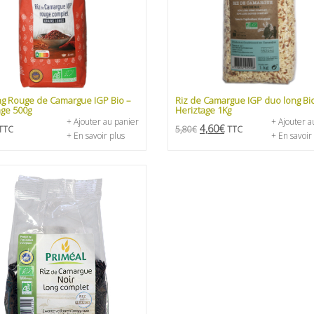
ng Rouge de Camargue IGP Bio –
Riz de Camargue IGP duo long Bio
age 500g
Heriztage 1Kg
+ Ajouter au panier
+ Ajouter a
4,60
€
TTC
5,80
€
TTC
+ En savoir plus
+ En savoir