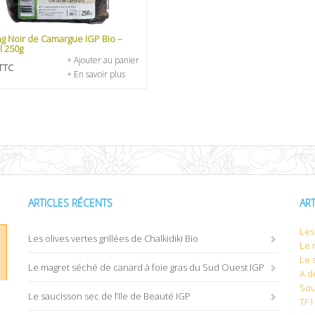
ng Noir de Camargue IGP Bio –
l 250g
+ Ajouter au panier
TTC
+ En savoir plus
ARTICLES RÉCENTS
AR
Les 
Les olives vertes grillées de Chalkidiki Bio
Le 
Le 
Le magret séché de canard à foie gras du Sud Ouest IGP
A d
Sou
Le saucisson sec de l’Ile de Beauté IGP
TF1