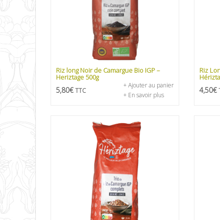
Riz long Noir de Camargue Bio IGP –
Riz Lo
Heriztage 500g
Hérizt
+ Ajouter au panier
5,80
€
4,50
€
TTC
+ En savoir plus