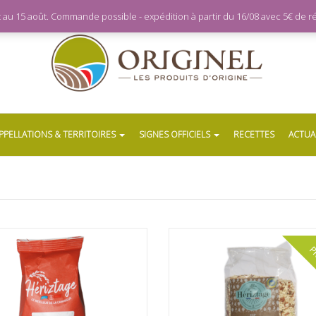
let au 15 août. Commande possible - expédition à partir du 16/08 avec 5€ de
PPELLATIONS & TERRITOIRES
SIGNES OFFICIELS
RECETTES
ACTUA
P