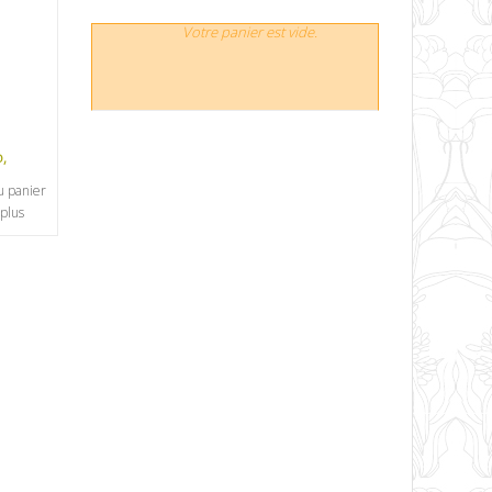
Votre panier est vide.
,
u panier
 plus