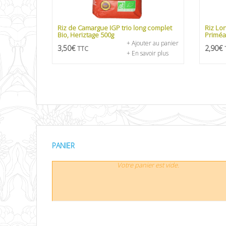
Riz de Camargue IGP trio long complet
Riz Lo
Bio, Heriztage 500g
Priméa
+ Ajouter au panier
3,50
€
2,90
€
TTC
+ En savoir plus
PANIER
Votre panier est vide.