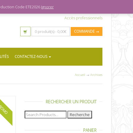
 réduction Code ETE2026
Ignorer
Accès professionnels
0 produit(s) -
0,00
€
COMMANDE →
LITÉS
CONTACTEZ-NOUS
Accueil
→
Archives
RECHERCHER UN PRODUIT
ROMO
Recherche
pour :
PANIER