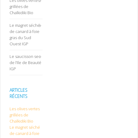
Les olives vertes
grillées de
Chalkidiki Bio
Le magret séché
de canard à foie
gras du Sud
Ouest IGP
Le saucisson sec
de l’Ile de Beauté
IGP
ARTICLES
RÉCENTS
Les olives vertes
grillées de
Chalkidiki Bio
Le magret séché
de canard à foie