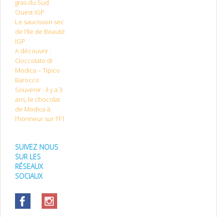
gras du Sud
Ouest IGP
Le saucisson sec
de l’Ile de Beauté
IGP
A découvrir :
Cioccolato di
Modica – Tipico
Barocco
Souvenir : il y a 3
ans, le chocolat
de Modica à
l’honneur sur TF1
SUIVEZ NOUS
SUR LES
RÉSEAUX
SOCIAUX