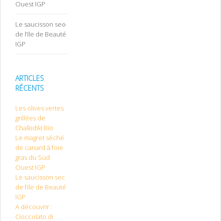
Ouest IGP
Le saucisson sec
de l’Ile de Beauté
IGP
ARTICLES
RÉCENTS
Les olives vertes
grillées de
Chalkidiki Bio
Le magret séché
de canard à foie
gras du Sud
Ouest IGP
Le saucisson sec
de l’Ile de Beauté
IGP
A découvrir :
Cioccolato di