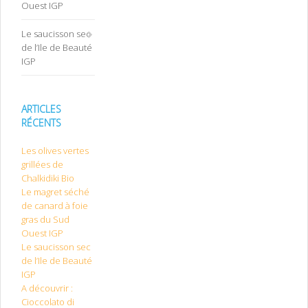
Ouest IGP
Le saucisson sec
de l’Ile de Beauté
IGP
ARTICLES
RÉCENTS
Les olives vertes
grillées de
Chalkidiki Bio
Le magret séché
de canard à foie
gras du Sud
Ouest IGP
Le saucisson sec
de l’Ile de Beauté
IGP
A découvrir :
Cioccolato di