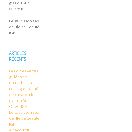
gras du Sud
Ouest IGP
Le saucisson sec
de l’Ile de Beauté
IGP
ARTICLES
RÉCENTS
Les olives vertes
grillées de
Chalkidiki Bio
Le magret séché
de canard à foie
gras du Sud
Ouest IGP
Le saucisson sec
de l’Ile de Beauté
IGP
A découvrir :