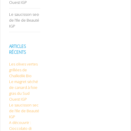
Ouest IGP
Le saucisson sec
de l’Ile de Beauté
IGP
ARTICLES
RÉCENTS
Les olives vertes
grillées de
Chalkidiki Bio
Le magret séché
de canard à foie
gras du Sud
Ouest IGP
Le saucisson sec
de l’Ile de Beauté
IGP
A découvrir :
Cioccolato di