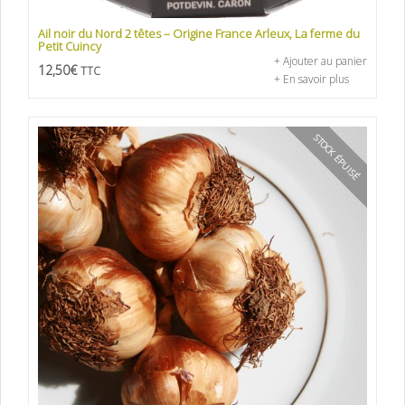
Ail noir du Nord 2 têtes – Origine France Arleux, La ferme du
Petit Cuincy
+ Ajouter au panier
12,50
€
TTC
+ En savoir plus
STOCK ÉPUISÉ