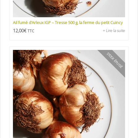
Ail fumé d’Arleux IGP – Tresse 500 g, la ferme du petit Cuincy
12,00
€
+ Lire la suite
TTC
STOCK ÉPUISÉ