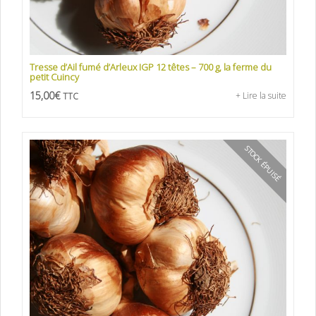
Tresse d’Ail fumé d’Arleux IGP 12 têtes – 700 g, la ferme du
petit Cuincy
15,00
€
+ Lire la suite
TTC
STOCK ÉPUISÉ