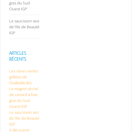
gras du Sud
Ouest IGP
Le saucisson sec
de l’Ile de Beauté
IGP
ARTICLES
RÉCENTS
Les olives vertes
grillées de
Chalkidiki Bio
Le magret séché
de canard à foie
gras du Sud
Ouest IGP
Le saucisson sec
de l’Ile de Beauté
IGP
A découvrir :