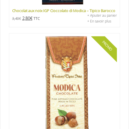
Chocolat aux noix IGP Cioccolato di Modica – Tipico Barocco
+ Ajouter au panier
2,80
€
3,40
€
TTC
+ En savoir plus
PROMO