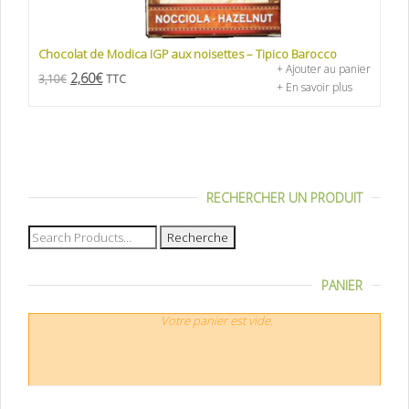
Chocolat de Modica IGP aux noisettes – Tipico Barocco
+ Ajouter au panier
2,60
€
3,10
€
TTC
+ En savoir plus
RECHERCHER UN PRODUIT
Recherche
pour :
PANIER
Votre panier est vide.