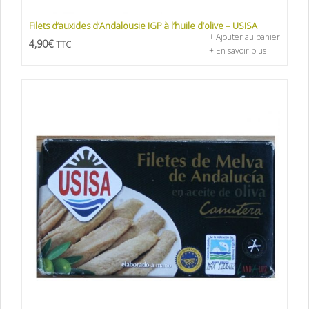
Filets d’auxides d’Andalousie IGP à l’huile d’olive – USISA
+ Ajouter au panier
4,90
€
TTC
+ En savoir plus