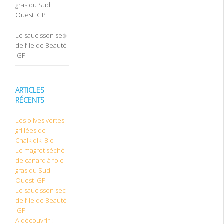
gras du Sud
Ouest IGP
Le saucisson sec
de l’Ile de Beauté
IGP
ARTICLES
RÉCENTS
Les olives vertes
grillées de
Chalkidiki Bio
Le magret séché
de canard à foie
gras du Sud
Ouest IGP
Le saucisson sec
de l’Ile de Beauté
IGP
A découvrir :