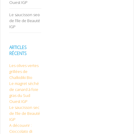
Ouest IGP
Le saucisson sec
de l’Ile de Beauté
IGP
ARTICLES
RÉCENTS
Les olives vertes
grillées de
Chalkidiki Bio
Le magret séché
de canard à foie
gras du Sud
Ouest IGP
Le saucisson sec
de l’Ile de Beauté
IGP
A découvrir :
Cioccolato di