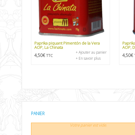
Paprika piquant Pimentón de la Vera
Paprik
AOP, La Chinata
AOP, D
+ Ajouter au panier
4,50
€
4,50
€
TTC
+ En savoir plus
PANIER
Votre panier est vide.