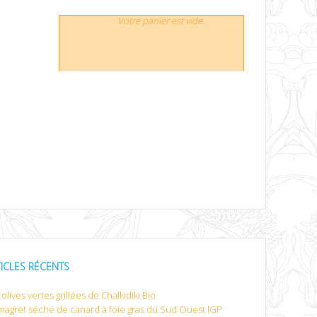
Votre panier est vide.
TICLES RÉCENTS
olives vertes grillées de Chalkidiki Bio
magret séché de canard à foie gras du Sud Ouest IGP