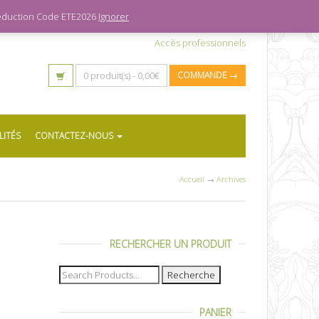
 réduction Code ETE2026
Ignorer
Accès professionnels
0 produit(s) -
0,00
€
COMMANDE →
LITÉS
CONTACTEZ-NOUS
Accueil
→
Archives
RECHERCHER UN PRODUIT
Recherche
pour :
PANIER