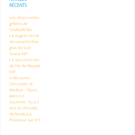
RÉCENTS
Les olives vertes
grillées de
Chalkidiki Bio
Le magret séché
de canard à foie
gras du Sud
Ouest IGP
Le saucisson sec
de l’Ile de Beauté
IGP
A découvrir :
Cioccolato di
Modica – Tipico
Barocco
Souvenir : il y a 3
ans, le chocolat
de Modica à
l’honneur sur TF1