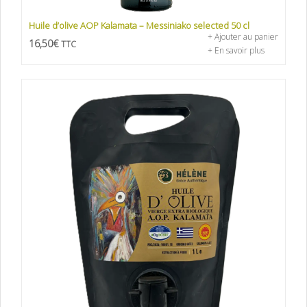
Huile d’olive AOP Kalamata – Messiniako selected 50 cl
+ Ajouter au panier
16,50
€
TTC
+ En savoir plus