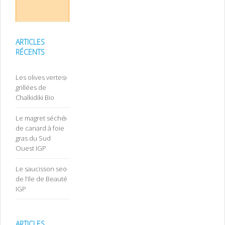
ARTICLES
RÉCENTS
Les olives vertes
grillées de
Chalkidiki Bio
Le magret séché
de canard à foie
gras du Sud
Ouest IGP
Le saucisson sec
de l’Ile de Beauté
IGP
ARTICLES