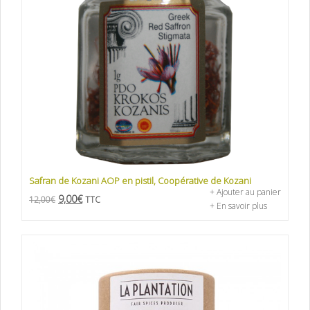
Safran de Kozani AOP en pistil, Coopérative de Kozani
+ Ajouter au panier
9,00
€
12,00
€
TTC
+ En savoir plus