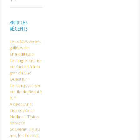
IGP
ARTICLES
RÉCENTS
Les olives vertes
grillées de
Chalkidiki Bio
Le magret séché
de canard à foie
gras du Sud
Ouest IGP
Le saucisson sec
de l’Ile de Beauté
IGP
A découvrir :
Cioccolato di
Modica – Tipico
Barocco
Souvenir : il y a 3
ans, le chocolat