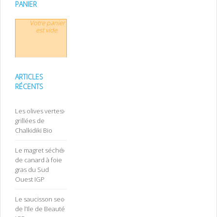
PANIER
Votre panier
est vide.
ARTICLES
RÉCENTS
Les olives vertes
grillées de
Chalkidiki Bio
Le magret séché
de canard à foie
gras du Sud
Ouest IGP
Le saucisson sec
de l’Ile de Beauté