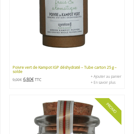
Poivre vert de Kampot IGP déshydraté – Tube carton 25 g –
solde
+ Ajouter au panier
6,80
€
9,00
€
TTC
+ En savoir plus
PROMO