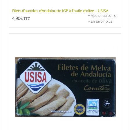
Filets d’auxides d’Andalousie IGP à l’huile d’olive – USISA
+ Ajouter au panier
4,90
€
TTC
+ En savoir plus