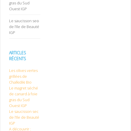
gras du Sud
Ouest IGP
Le saucisson sec
de l’Ile de Beauté
IGP
ARTICLES
RÉCENTS
Les olives vertes
grillées de
Chalkidiki Bio
Le magret séché
de canard à foie
gras du Sud
Ouest IGP
Le saucisson sec
de l’Ile de Beauté
IGP
A découvrir :