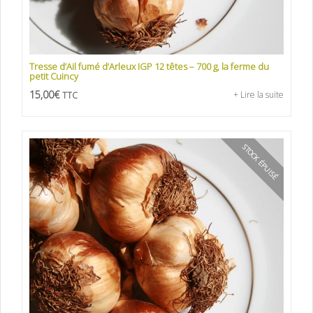
Tresse d’Ail fumé d’Arleux IGP 12 têtes – 700 g, la ferme du
petit Cuincy
15,00
€
+ Lire la suite
TTC
STOCK ÉPUISÉ