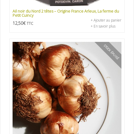
Ail noir du Nord 2 têtes – Origine France Arleux, La ferme du
Petit Cuincy
+ Ajouter au panier
12,50
€
TTC
+ En savoir plus
STOCK ÉPUISÉ