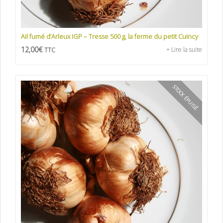
Ail fumé d’Arleux IGP – Tresse 500 g, la ferme du petit Cuincy
12,00
€
+ Lire la suite
TTC
STOCK ÉPUISÉ