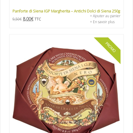
Panforte di Siena IGP Margherita – Antichi Dolci di Siena 250g
+ Ajouter au panier
8,00
€
9,50
€
TTC
+ En savoir plus
PROMO