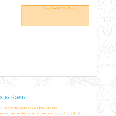
Votre panier est vide.
TICLES RÉCENTS
olives vertes grillées de Chalkidiki Bio
magret séché de canard à foie gras du Sud Ouest IGP