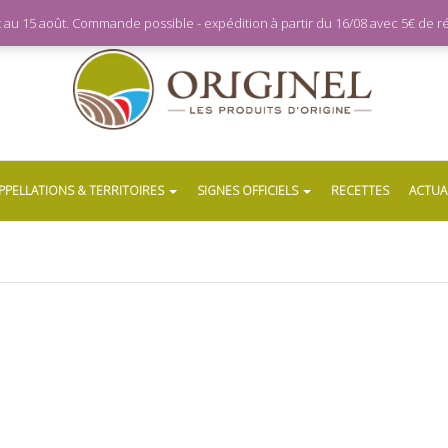
let au 15 août. Commande possible - expédition à partir du 16/08 avec 5€ de
PPELLATIONS & TERRITOIRES
SIGNES OFFICIELS
RECETTES
ACTUA