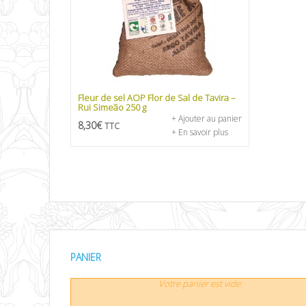
Fleur de sel AOP Flor de Sal de Tavira –
Rui Simeão 250 g
+ Ajouter au panier
8,30
€
TTC
+ En savoir plus
PANIER
Votre panier est vide.