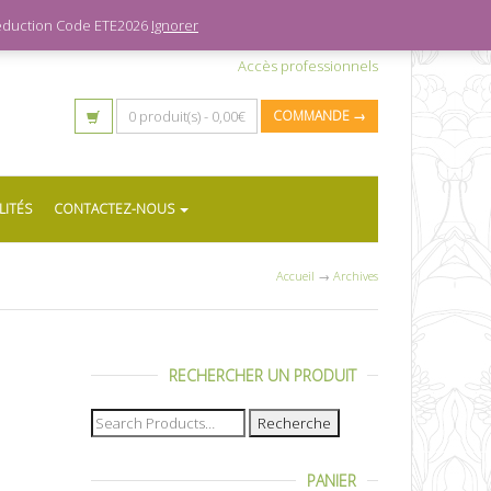
 réduction Code ETE2026
Ignorer
Accès professionnels
0 produit(s) -
0,00
€
COMMANDE →
LITÉS
CONTACTEZ-NOUS
Accueil
→
Archives
RECHERCHER UN PRODUIT
Recherche
pour :
PANIER