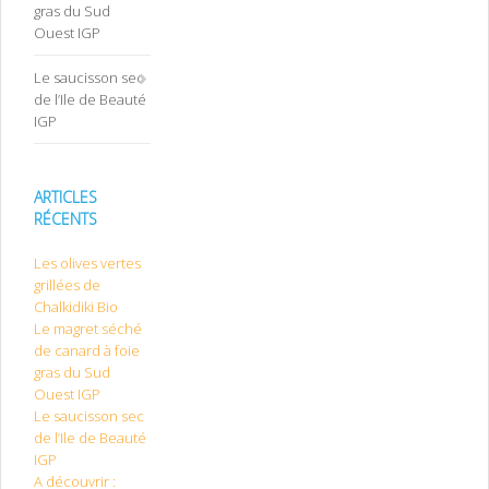
gras du Sud
Ouest IGP
Le saucisson sec
de l’Ile de Beauté
IGP
ARTICLES
RÉCENTS
Les olives vertes
grillées de
Chalkidiki Bio
Le magret séché
de canard à foie
gras du Sud
Ouest IGP
Le saucisson sec
de l’Ile de Beauté
IGP
A découvrir :