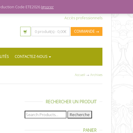
 réduction Code ETE2026
Ignorer
Accès professionnels
0 produit(s) -
0,00
€
COMMANDE →
LITÉS
CONTACTEZ-NOUS
Accueil
→
Archives
RECHERCHER UN PRODUIT
Recherche
pour :
PANIER