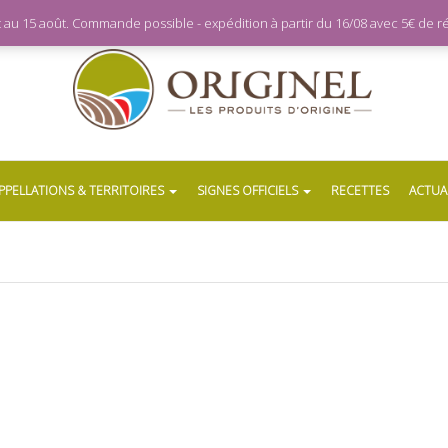
let au 15 août. Commande possible - expédition à partir du 16/08 avec 5€ de
PPELLATIONS & TERRITOIRES
SIGNES OFFICIELS
RECETTES
ACTUA