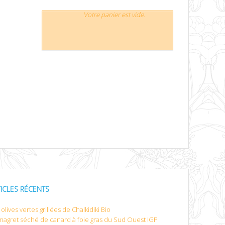
Votre panier est vide.
TICLES RÉCENTS
olives vertes grillées de Chalkidiki Bio
magret séché de canard à foie gras du Sud Ouest IGP