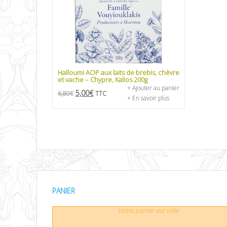
Halloumi AOP aux laits de brebis, chèvre
et vache – Chypre, Kalios 200g
+ Ajouter au panier
5,00
€
6,80
€
TTC
+ En savoir plus
PANIER
Votre panier est vide.