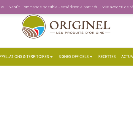
let au 15 août. Commande possible - expédition à partir du 16/08 avec 5€ de
PPELLATIONS & TERRITOIRES
SIGNES OFFICIELS
RECETTES
ACTUA