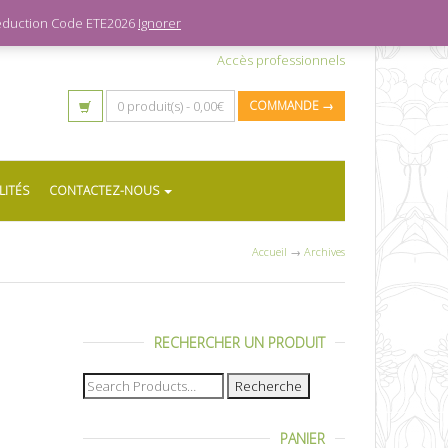
 réduction Code ETE2026
Ignorer
Accès professionnels
0 produit(s) -
0,00
€
COMMANDE →
LITÉS
CONTACTEZ-NOUS
Accueil
→
Archives
RECHERCHER UN PRODUIT
Recherche
pour :
PANIER