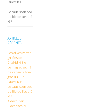
Ouest IGP
Le saucisson sec
de l’Ile de Beauté
IGP
ARTICLES
RÉCENTS
Les olives vertes
grillées de
Chalkidiki Bio
Le magret séché
de canard à foie
gras du Sud
Ouest IGP
Le saucisson sec
de l’Ile de Beauté
IGP
A découvrir :
Cioccolato di