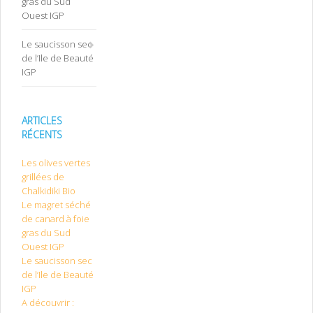
gras du Sud
Ouest IGP
Le saucisson sec
de l’Ile de Beauté
IGP
ARTICLES
RÉCENTS
Les olives vertes
grillées de
Chalkidiki Bio
Le magret séché
de canard à foie
gras du Sud
Ouest IGP
Le saucisson sec
de l’Ile de Beauté
IGP
A découvrir :