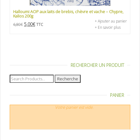
Halloumi AOP aux laits de brebis, chèvre et vache – Chypre,
Kalios 200g
+ Ajouter au panier
5,00
€
6,80
€
TTC
+ En savoir plus
RECHERCHER UN PRODUIT
Recherche
pour :
PANIER
Votre panier est vide.