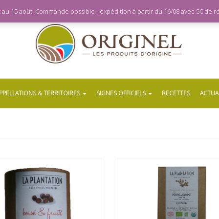
let au 15 août. Commande possible - expédition à partir du 16/08 avec 5€ de
PPELLATIONS & TERRITOIRES
SIGNES OFFICIELS
RECETTES
ACTUA