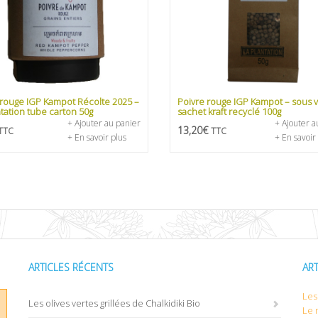
 rouge IGP Kampot Récolte 2025 –
Poivre rouge IGP Kampot – sous 
tation tube carton 50g
sachet kraft recyclé 100g
+ Ajouter au panier
+ Ajouter a
13,20
€
TTC
TTC
+ En savoir plus
+ En savoir
ARTICLES RÉCENTS
AR
Les 
Les olives vertes grillées de Chalkidiki Bio
Le 