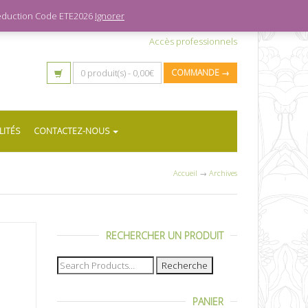
 réduction Code ETE2026
Ignorer
Accès professionnels
0 produit(s) -
0,00
€
COMMANDE →
LITÉS
CONTACTEZ-NOUS
Accueil
→
Archives
RECHERCHER UN PRODUIT
Recherche
pour :
PANIER