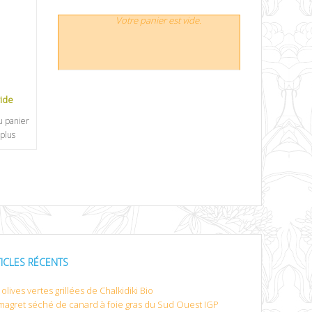
Votre panier est vide.
vide
u panier
 plus
TICLES RÉCENTS
olives vertes grillées de Chalkidiki Bio
magret séché de canard à foie gras du Sud Ouest IGP