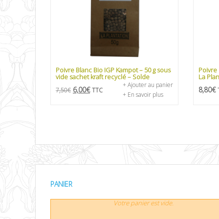
Poivre Blanc Bio IGP Kampot – 50 g sous
Poivre
vide sachet kraft recyclé – Solde
La Plan
+ Ajouter au panier
6,00
€
8,80
€
7,50
€
TTC
+ En savoir plus
PANIER
Votre panier est vide.