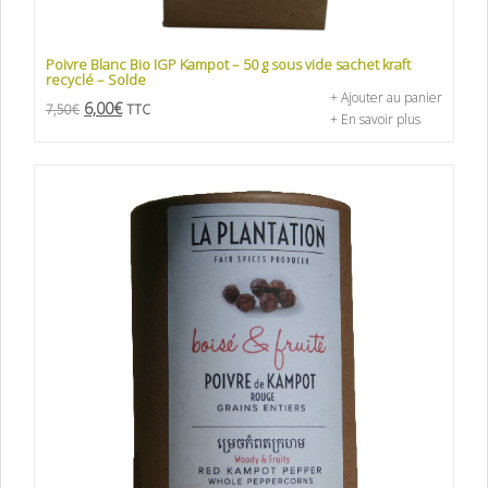
Poivre Blanc Bio IGP Kampot – 50 g sous vide sachet kraft
recyclé – Solde
+ Ajouter au panier
6,00
€
7,50
€
TTC
+ En savoir plus