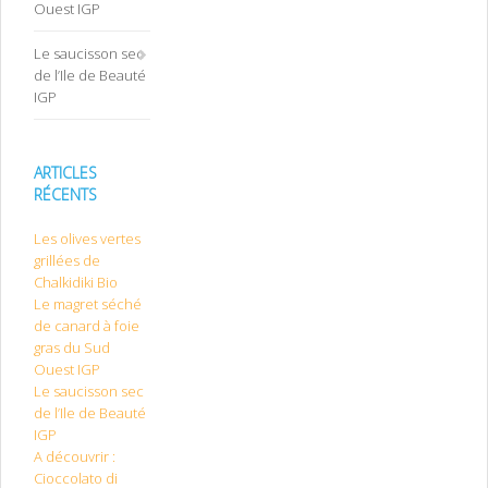
Ouest IGP
Le saucisson sec
de l’Ile de Beauté
IGP
ARTICLES
RÉCENTS
Les olives vertes
grillées de
Chalkidiki Bio
Le magret séché
de canard à foie
gras du Sud
Ouest IGP
Le saucisson sec
de l’Ile de Beauté
IGP
A découvrir :
Cioccolato di