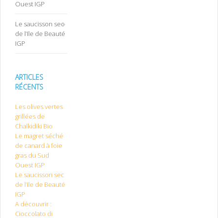
Ouest IGP
Le saucisson sec
de l’Ile de Beauté
IGP
ARTICLES
RÉCENTS
Les olives vertes
grillées de
Chalkidiki Bio
Le magret séché
de canard à foie
gras du Sud
Ouest IGP
Le saucisson sec
de l’Ile de Beauté
IGP
A découvrir :
Cioccolato di