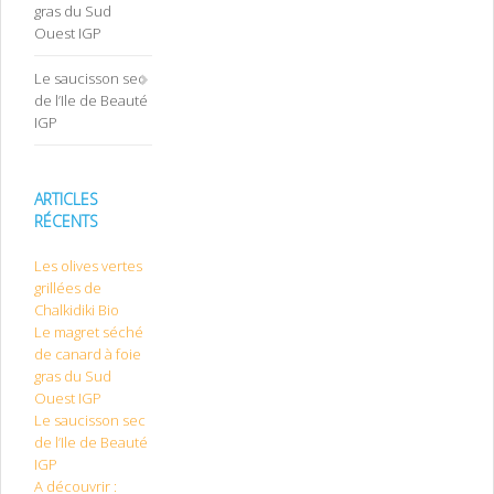
gras du Sud
Ouest IGP
Le saucisson sec
de l’Ile de Beauté
IGP
ARTICLES
RÉCENTS
Les olives vertes
grillées de
Chalkidiki Bio
Le magret séché
de canard à foie
gras du Sud
Ouest IGP
Le saucisson sec
de l’Ile de Beauté
IGP
A découvrir :