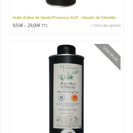
Huile d’olive de Haute-Provence AOP – Moulin de l’olivette
9,50
€
–
29,00
€
+ Choix des options
TTC
STOCK ÉPUISÉ
PROMO