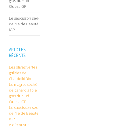
gras du Sud
Ouest IGP
Le saucisson sec
de l’Ile de Beauté
IGP
ARTICLES
RÉCENTS
Les olives vertes
grillées de
Chalkidiki Bio
Le magret séché
de canard à foie
gras du Sud
Ouest IGP
Le saucisson sec
de l’Ile de Beauté
IGP
A découvrir :