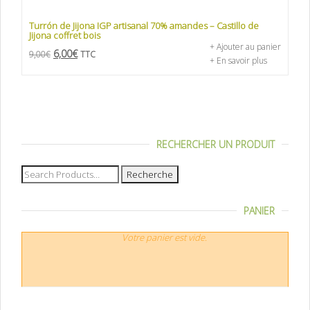
Turrón de Jijona IGP artisanal 70% amandes – Castillo de
Jijona coffret bois
+ Ajouter au panier
6,00
€
9,00
€
TTC
+ En savoir plus
RECHERCHER UN PRODUIT
Recherche
pour :
PANIER
Votre panier est vide.