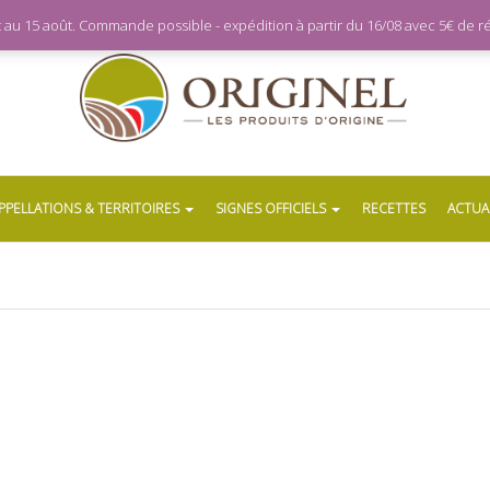
let au 15 août. Commande possible - expédition à partir du 16/08 avec 5€ de
PPELLATIONS & TERRITOIRES
SIGNES OFFICIELS
RECETTES
ACTUA