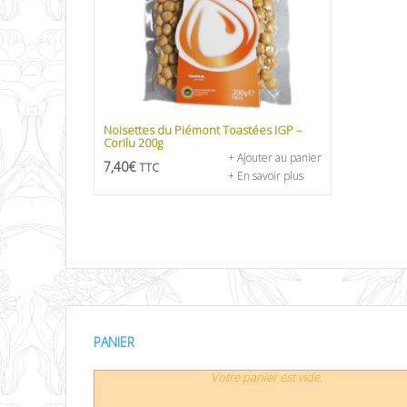
Noisettes du Piémont Toastées IGP –
Corilu 200g
+ Ajouter au panier
7,40
€
TTC
+ En savoir plus
PANIER
Votre panier est vide.