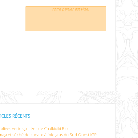
Votre panier est vide.
TICLES RÉCENTS
olives vertes grillées de Chalkidiki Bio
magret séché de canard à foie gras du Sud Ouest IGP