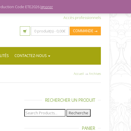
 réduction Code ETE2026
Ignorer
Accès professionnels
0 produit(s) -
0,00
€
COMMANDE →
LITÉS
CONTACTEZ-NOUS
Accueil
→
Archives
RECHERCHER UN PRODUIT
Recherche
pour :
PANIER