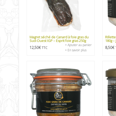
Magret séché de Canard à foie gras du
Rillett
Sud-Ouest IGP – Esprit foie gras 250g
180g –
+ Ajouter au panier
12,50
€
8,50
€
TTC
+ En savoir plus