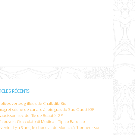
TICLES RÉCENTS
olives vertes grillées de Chalkidiki Bio
magret séché de canard à foie gras du Sud Ouest IGP
saucisson sec de l’Ile de Beauté IGP
écouvrir : Cioccolato di Modica – Tipico Barocco
venir : il y a 3 ans, le chocolat de Modica à l’honneur sur