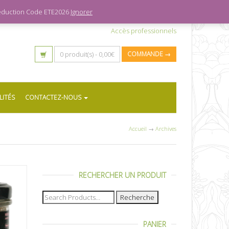
 réduction Code ETE2026
Ignorer
Accès professionnels
0 produit(s) -
0,00
€
COMMANDE →
LITÉS
CONTACTEZ-NOUS
Accueil
→
Archives
RECHERCHER UN PRODUIT
Recherche
pour :
PANIER