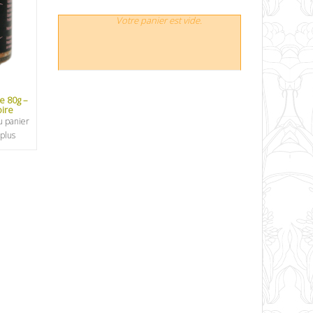
Votre panier est vide.
e 80g –
ire
u panier
 plus