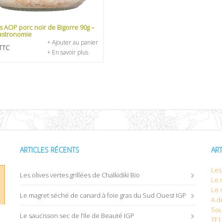
es AOP porc noir de Bigorre 90g –
astronomie
+ Ajouter au panier
TTC
+ En savoir plus
ARTICLES RÉCENTS
AR
Les 
Les olives vertes grillées de Chalkidiki Bio
Le 
Le 
Le magret séché de canard à foie gras du Sud Ouest IGP
A d
Sou
Le saucisson sec de l’Ile de Beauté IGP
TF1