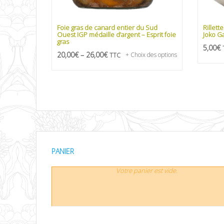
Foie gras de canard entier du Sud
Rillett
Ouest IGP médaille d’argent – Esprit foie
Joko G
gras
5,00
€
20,00
€
–
26,00
€
+ Choix des options
TTC
PANIER
Votre panier est vide.