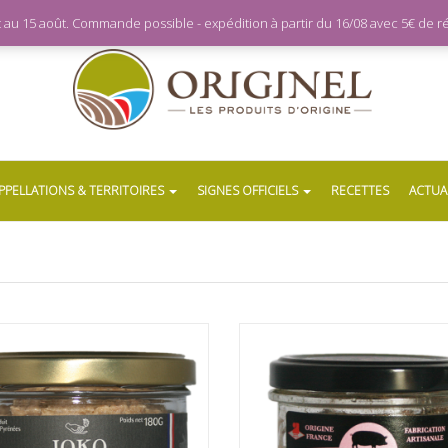
let au 15 août. Commande possible - expédition à partir du 16/08 avec 5€ de
PPELLATIONS & TERRITOIRES
SIGNES OFFICIELS
RECETTES
ACTUA