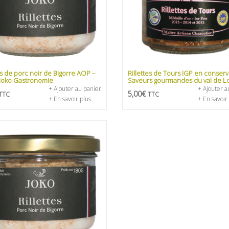
es de porc noir de Bigorre AOP –
Rillettes de Tours IGP en conserv
 Joko Gastronomie
Saveurs gourmandes du val de Lo
+ Ajouter au panier
+ Ajouter a
5,00
€
TTC
TTC
+ En savoir plus
+ En savoir