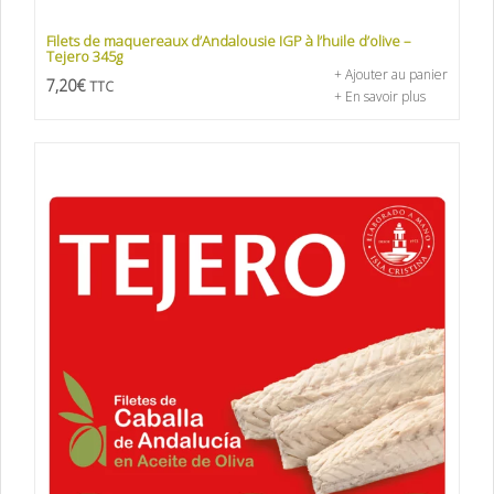
Filets de maquereaux d’Andalousie IGP à l’huile d’olive –
Tejero 345g
+ Ajouter au panier
7,20
€
TTC
+ En savoir plus