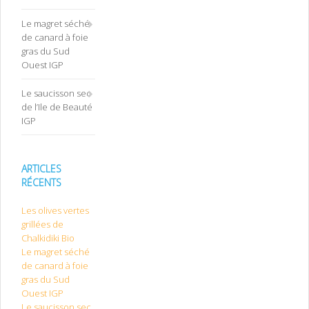
Le magret séché
de canard à foie
gras du Sud
Ouest IGP
Le saucisson sec
de l’Ile de Beauté
IGP
ARTICLES
RÉCENTS
Les olives vertes
grillées de
Chalkidiki Bio
Le magret séché
de canard à foie
gras du Sud
Ouest IGP
Le saucisson sec