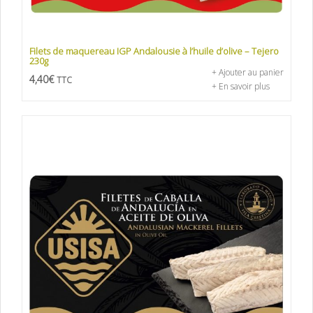
Filets de maquereau IGP Andalousie à l’huile d’olive – Tejero
230g
+ Ajouter au panier
4,40
€
TTC
+ En savoir plus