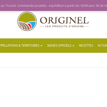
let au 15 août. Commande possible - expédition à partir du 16/08 avec 5€ de
PPELLATIONS & TERRITOIRES
SIGNES OFFICIELS
RECETTES
ACTUA