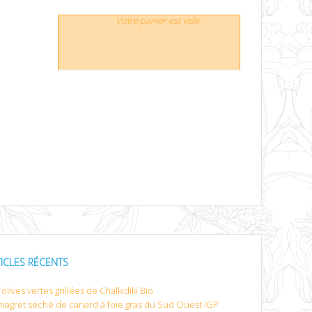
Votre panier est vide.
TICLES RÉCENTS
olives vertes grillées de Chalkidiki Bio
magret séché de canard à foie gras du Sud Ouest IGP