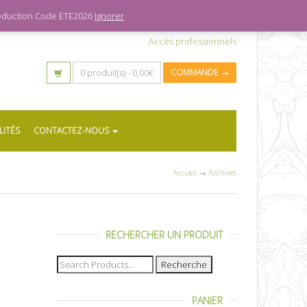
 réduction Code ETE2026
Ignorer
Accès professionnels
0 produit(s) -
0,00
€
COMMANDE →
LITÉS
CONTACTEZ-NOUS
Accueil
→
Archives
RECHERCHER UN PRODUIT
Recherche
pour :
PANIER