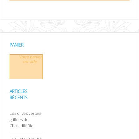
PANIER
Votre panier
est vide.
ARTICLES
RÉCENTS
Les olives vertes
grillées de
Chalkidiki Bio
Le magret séché