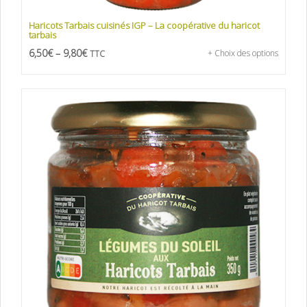
Haricots Tarbais cuisinés IGP – La coopérative du haricot
tarbais
6,50
€
–
9,80
€
+ Choix des options
TTC