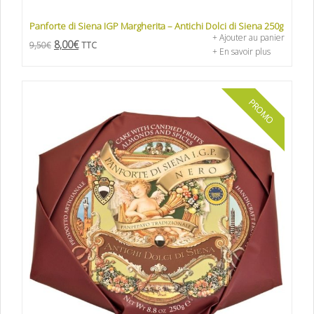
Panforte di Siena IGP Margherita – Antichi Dolci di Siena 250g
+ Ajouter au panier
8,00
€
9,50
€
TTC
+ En savoir plus
PROMO