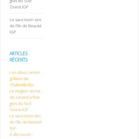
gras du Sud
Ouest IGP
Le saucisson sec
de l’Ile de Beauté
IGP
ARTICLES
RÉCENTS
Les olives vertes
grillées de
Chalkidiki Bio
Le magret séché
de canard à foie
gras du Sud
Ouest IGP
Le saucisson sec
de l’Ile de Beauté
IGP
A découvrir :