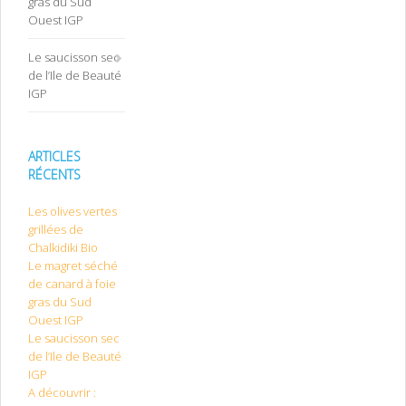
gras du Sud
Ouest IGP
Le saucisson sec
de l’Ile de Beauté
IGP
ARTICLES
RÉCENTS
Les olives vertes
grillées de
Chalkidiki Bio
Le magret séché
de canard à foie
gras du Sud
Ouest IGP
Le saucisson sec
de l’Ile de Beauté
IGP
A découvrir :