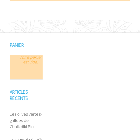
PANIER
Votre panier
est vide.
ARTICLES
RÉCENTS
Les olives vertes
grillées de
Chalkidiki Bio
Le magret séché