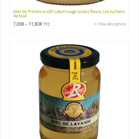
Miel de Provence IGP-Label rouge toutes fleurs, Les ruchers
de Noé
7,00
€
–
11,80
€
+ Choix des options
TTC