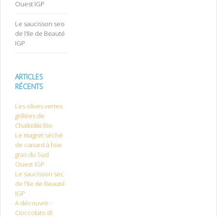
Ouest IGP
Le saucisson sec
de l’Ile de Beauté
IGP
ARTICLES
RÉCENTS
Les olives vertes
grillées de
Chalkidiki Bio
Le magret séché
de canard à foie
gras du Sud
Ouest IGP
Le saucisson sec
de l’Ile de Beauté
IGP
A découvrir :
Cioccolato di