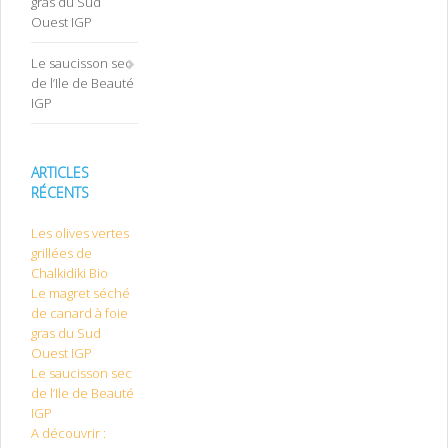
gras du Sud
Ouest IGP
Le saucisson sec
de l’Ile de Beauté
IGP
ARTICLES
RÉCENTS
Les olives vertes
grillées de
Chalkidiki Bio
Le magret séché
de canard à foie
gras du Sud
Ouest IGP
Le saucisson sec
de l’Ile de Beauté
IGP
A découvrir :