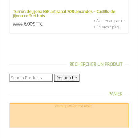
Turrón de Jijona IGP artisanal 70% amandes – Castillo de
Jijona coffret bois
+ Ajouter au panier
6,00
€
9,00
€
TTC
+ En savoir plus
RECHERCHER UN PRODUIT
Recherche
pour :
PANIER
Votre panier est vide.