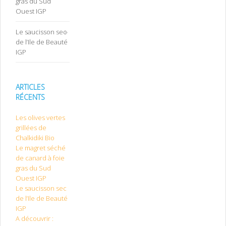
gras du Sud
Ouest IGP
Le saucisson sec
de l’Ile de Beauté
IGP
ARTICLES
RÉCENTS
Les olives vertes
grillées de
Chalkidiki Bio
Le magret séché
de canard à foie
gras du Sud
Ouest IGP
Le saucisson sec
de l’Ile de Beauté
IGP
A découvrir :