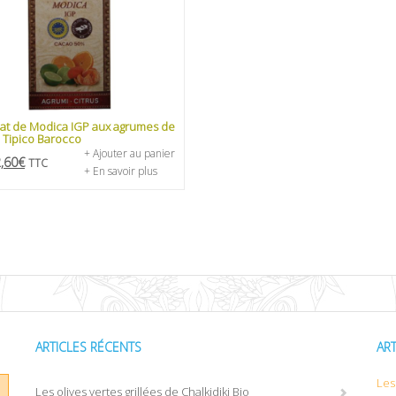
at de Modica IGP aux agrumes de
– Tipico Barocco
+ Ajouter au panier
,60
€
TTC
+ En savoir plus
ARTICLES RÉCENTS
AR
Les 
Les olives vertes grillées de Chalkidiki Bio