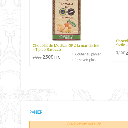
Chocol
Sicile 
Chocolat de Modica IGP à la mandarine
– Tipico Barocco
2
3,10
€
+ Ajouter au panier
2,50
€
3,00
€
TTC
+ En savoir plus
PANIER
Votre panier est vide.