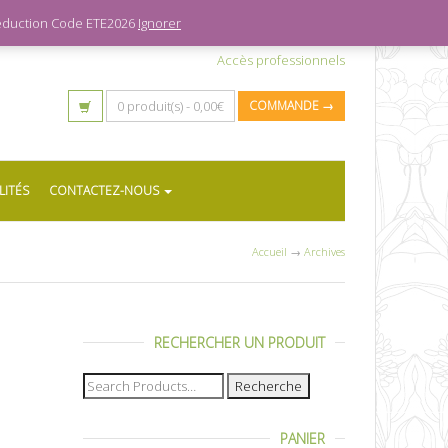
 réduction Code ETE2026
Ignorer
Accès professionnels
0 produit(s) -
0,00
€
COMMANDE →
LITÉS
CONTACTEZ-NOUS
Accueil
→
Archives
RECHERCHER UN PRODUIT
Recherche
pour :
PANIER