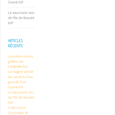
Ouest IGP
Le saucisson sec
de l’Ile de Beauté
IGP
ARTICLES
RÉCENTS
Les olives vertes
grillées de
Chalkidiki Bio
Le magret séché
de canard à foie
gras du Sud
Ouest IGP
Le saucisson sec
de l’Ile de Beauté
IGP
A découvrir :
Cioccolato di