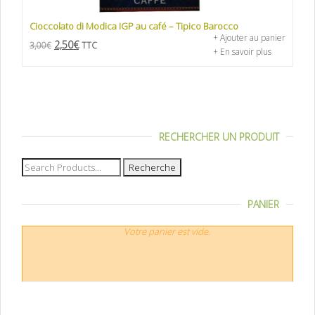
Cioccolato di Modica IGP au café – Tipico Barocco
+ Ajouter au panier
2,50
€
3,00
€
TTC
+ En savoir plus
RECHERCHER UN PRODUIT
Recherche
pour :
PANIER
Votre panier est vide.